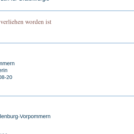
verliehen worden ist
ommern
rin
08-20
klenburg-Vorpommern