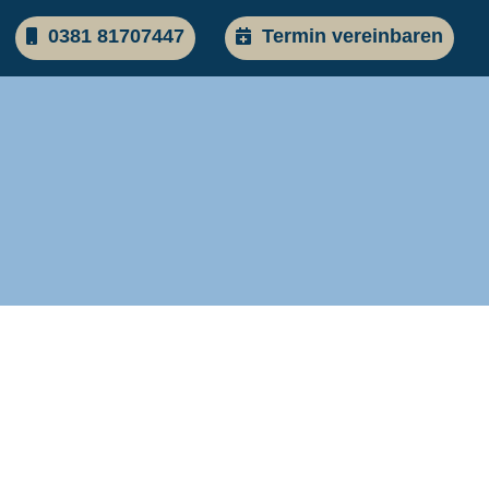
0381 81707447
Termin vereinbaren