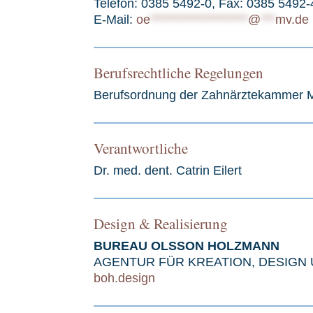
Telefon: 0385 5492-0, Fax: 0385 5492
E-Mail:
oe
********************
@
***
mv.de
Berufsrechtliche Regelungen
Berufsordnung der Zahnärztekammer M
Verantwortliche
Dr. med. dent. Catrin Eilert
Design & Realisierung
BUREAU OLSSON HOLZMANN
AGENTUR FÜR KREATION, DESIGN
boh.design